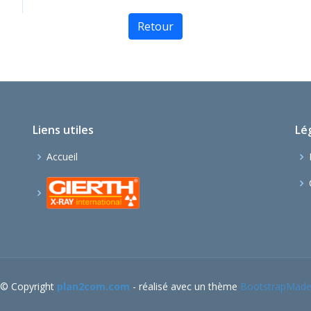
Retour
Liens utiles
Lé
Accueil
© Copyright
plan2com.com
- réalisé avec un thème
BootstrapMad